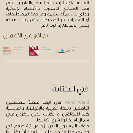
العربية والإنجليزية والفرنسية والقادرين على
رصد المعاني المنحرفة والأخطاء الإملائية
وعلى بناء جملة سليمة ومراجعة المصطلحات
أو التعبيرات غير الصحيحة وحتى إعادة صياغة
بعض المقاطع إذا لزم الأمر.
نماذج عن الأعمال
مقالات صحافية
ترجمة الروايات
كتب العلامات التجارية
النهار
Centre National du livre
Cherry Blossoms
في الكتابة
هي أيضاً منصّة للصحفيين
word world
الناطقين باللغة العربية والإنجليزية والفرنسية
كما للمؤلّفين أو الكتّاب الذين يركّزون على
شمال أفريقيا والشرق الأوسط.
هؤلاء المهنيون الذين يزاولون نشاطهم في
مجالات مختلفة هم على استعداد أنْ يكرِّسوا