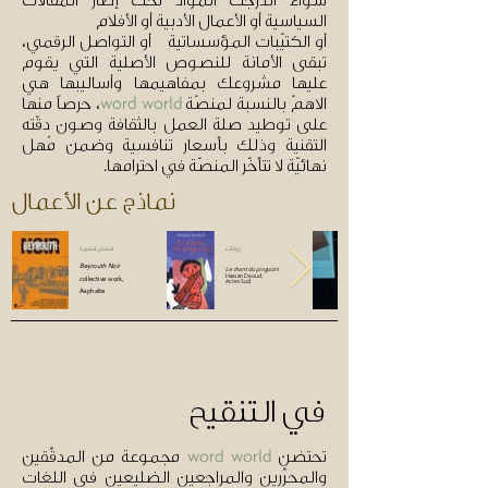
سواء اندرجت المواد تحت إطار المقالات
السياسية أو الأعمال الأدبية أو الأفلام
أ
و الكتيّبات المؤسساتية أو التواصل الرقمي،
تبقى الأمانة للنصوص الأصلية التي يقوم
عليها مشروعك بمفاهيمها وأساليبها هي
الاهمّ بالنسبة لمنصّة
، حرصاً منها
word world
على توطيد صلة العمل بالثقافة وصون دقّته
التقنية وذلك بأسعار تنافسية وضمن مُهل
نهائيّة لا تتأخّر المنصّة في احترامها.
نماذج عن الأعمال
روايات
قصص قصيرة
Beyrouth Noir
Le chant du pinguoin
collective work,
Hassan Daoud,
Actes Sud
Asphalte
في التنقيح
تحتضن
مجموعة من المدقِّقين
word world
والمحرِّرين والمراجعين الضليعين في اللغات