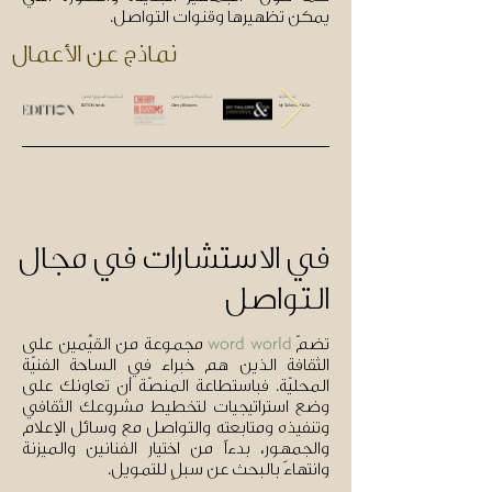
يمكن تظهيرها وقنوات التواصل.
نماذج عن الأعمال
تنمية علامة
استراتيجية التسويق البصري
استراتيجية التسويق الرقمي
EDITION hotels
Cherry Blossoms
My Tailors and & Co
في الاستشارات في مجال
التواصل
تضمّ
مجموعة من القيِّمين على
word world
الثقافة الذين هم خبراء في الساحة الفنيّة
المحليّة. فباستطاعة المنصّة أن تعاونك على
وضع استراتيجيات لتخطيط مشروعك الثقافي
وتنفيذه ومتابعته والتواصل مع وسائل الإعلام
والجمهور، بدءاً من اختيار الفنانين والميزنة
وانتهاءً بالبحث عن سبلٍ للتمويل.