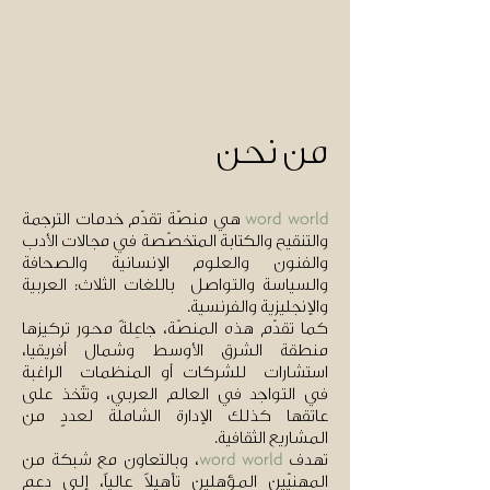
من نحن
هي منصّة تقدّم خدمات الترجمة
word world
والتنقيح والكتابة المتخصّصة في مجالات الأدب
والفنون والعلوم الإنسانية والصحافة
والسياسة والتواصل باللغات الثلاث: العربية
والإنجليزية والفرنسية.
كما تقدّم هذه المنصّة، جاعِلةً محور تركيزها
منطقة الشرق الأوسط وشمال أفريقيا،
استشارات للشركات أو المنظمات الراغبة
في التواجد في العالم العربي، وتتّخذ على
عاتقها كذلك الإدارة الشاملة لعددٍ من
المشاريع الثقافية.
تهدف
، وبالتعاون مع شبكة من
word world
المهنيّين المؤهلين تأهيلاً عالياً، إلى دعم