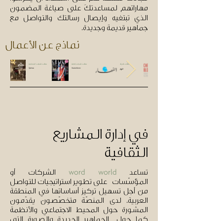
مهاراتهم لمساعدتكَ على صياغة المضمون
الذي تبتغيه وإيصال رسالتك والتواصل مع
جماهير قديمة وجديدة.
نماذج عن الأعمال
مقالات للجرائد
مقالات للمجلات العامة
مقالات للمجلات المتخصّصة
النهار
Grazia Maroc
Qantara
في إدارة المشاريع
الثقافية
تساعد
الشركات أو
word world
المؤسّسات على تطوير استراتيجيات للتواصل
من أجل تسهيل تركيز أساساتها في المنطقة
العربية. لدى المنصّة متخصّصون يقدّمون
المشورة حول المحيط الاجتماعي والأنظمة
كما حول الجماهير الجديدة والصورة التي