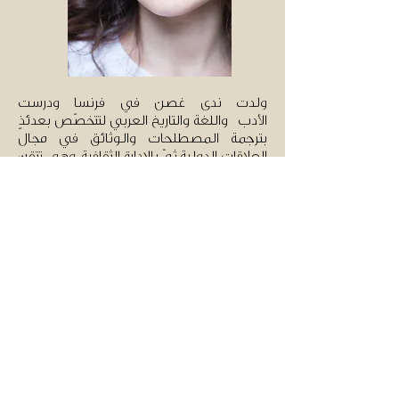
ولدت ندى غصن في فرنسا ودرست
الأدب واللغة والتاريخ العربي لتتخصّص بعدئذٍ
بترجمة المصطلحات والوثائق في مجال
العلاقات الدولية ثمّ بالإدارة الثقافية. وهي تتقن
ثلاث لغات: العربية والإنجليزية والفرنسية.
عاشت غصن وعملت لِما يزيد عن عشر سنوات
في الشرق الأوسط وشمال أفريقيا (سوريا
واليمن والمغرب والإمارات العربية المتحدة
ولبنان وغيرها من البلدان)، لتوسِّع دائرة
معارفها بثقافات المنطقة ومجتمعاتها على
تنوّعها وتُلِمّ باللغة العربيّة الفصحى واللهجات
المحليّة.
وهي ترجمت عدداً من الروايات ومجموعات
من القصص القصيرة والشعر والمسرحيات
والسيناريوهات السينمائية. وهي تعاونت مع
مختلف المنظمات الإعلامية ووكالات التواصل
والمؤسسات الدبلوماسية والثقافية.